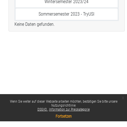
Wintersemester 2023/24
Sommersemester 2023 - TryUSI
Keine Daten gefunden.
x
Wenn Sie weiter auf dieser Webseite arbeiten möchten, bestätigen Sie bitte unsere
Nutzungsrichtlinie:
DSGVO
Information zur Preiskategorie
Fortsetzen