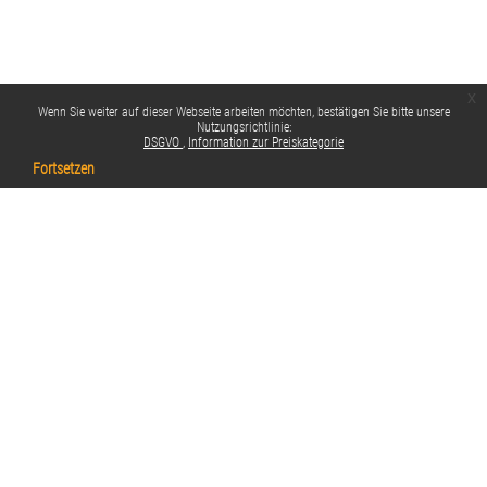
x
Wenn Sie weiter auf dieser Webseite arbeiten möchten, bestätigen Sie bitte unsere
Nutzungsrichtlinie:
DSGVO
Information zur Preiskategorie
Fortsetzen
Datenschutzinfos
Standarddesign
Impressum
Datenschutzbestimmungen