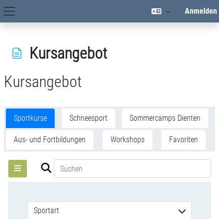
Zum Hauptinhalt
Anmelden
Hauptnavigation
Kursangebot
Kursangebot
Abschlussbedingungen
Sportkurse
Schneesport
Sommercamps Dienten
Aus- und Fortbildungen
Workshops
Favoriten
Sportart