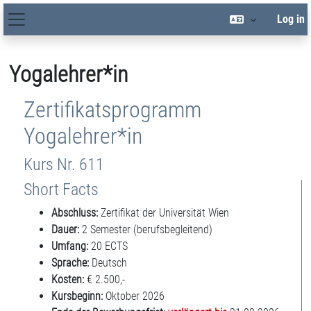
Skip to main content
Log in
Site Navigation
Yogalehrer*in
Zertifikatsprogramm
Yogalehrer*in
Kurs Nr. 611
Short Facts
Abschluss:
Zertifikat der Universität Wien
Dauer:
2 Semester (berufsbegleitend)
Umfang:
20 ECTS
Sprache:
Deutsch
Kosten:
€ 2.500,-
Kursbeginn:
Oktober 2026