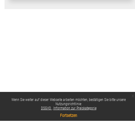
x
Wenn Sie weiter auf dieser Webseite arbeiten möchten, bestätigen Sie bitte unsere
Nutzungsrichtlinie:
DSGVO
Information zur Preiskategorie
Fortsetzen