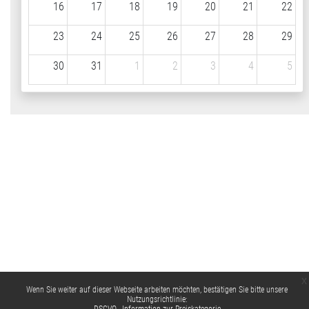
16
17
18
19
20
21
22
23
24
25
26
27
28
29
30
31
1
2
3
4
5
x
Wenn Sie weiter auf dieser Webseite arbeiten möchten, bestätigen Sie bitte unsere
Nutzungsrichtlinie: