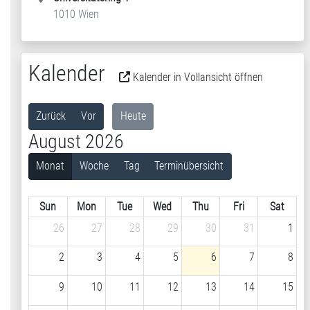
1010 Wien
Kalender
Kalender in Vollansicht öffnen
Zurück
Vor
Heute
August 2026
Monat
Woche
Tag
Terminübersicht
Sun
Mon
Tue
Wed
Thu
Fri
Sat
26
27
28
29
30
31
1
2
3
4
5
6
7
8
9
10
11
12
13
14
15