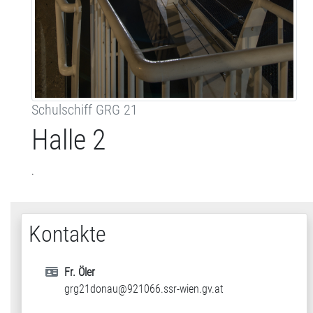
Schulschiff GRG 21
Halle 2
.
Kontakte
Fr. Öler
grg21donau@921066.ssr-wien.gv.at