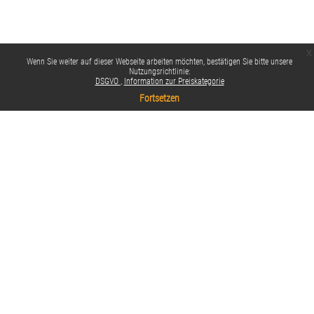
x
Wenn Sie weiter auf dieser Webseite arbeiten möchten, bestätigen Sie bitte unsere
Nutzungsrichtlinie:
DSGVO
Information zur Preiskategorie
Fortsetzen
Datenschutzinfos
Standarddesign
Impressum
Datenschutzbestimmungen
Barrierefreiheit