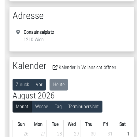
Adresse
Donauinselplatz
1210 Wien
Kalender
Kalender in Vollansicht öffnen
Zurück
Vor
Heute
August 2026
Monat
Woche
Tag
Terminübersicht
Sun
Mon
Tue
Wed
Thu
Fri
Sat
26
27
28
29
30
31
1