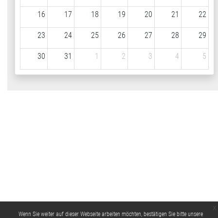
16
17
18
19
20
21
22
23
24
25
26
27
28
29
30
31
1
2
3
4
5
x
Wenn Sie weiter auf dieser Webseite arbeiten möchten, bestätigen Sie bitte unsere