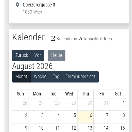
Oberzellergasse 3
1030 Wien
Kalender
Kalender in Vollansicht öffnen
Zurück
Vor
Heute
August 2026
Monat
Woche
Tag
Terminübersicht
Sun
Mon
Tue
Wed
Thu
Fri
Sat
26
27
28
29
30
31
1
2
3
4
5
6
7
8
9
10
11
12
13
14
15