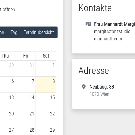
Kontakte
t öffnen
Frau Manhardt Margi
margit@tanzstudio-
he
Tag
Terminübersicht
manhardt.com
Thu
Fri
Sat
30
31
1
Adresse
6
7
8
Neubaug. 38
1070 Wien
13
14
15
20
21
22
27
28
29