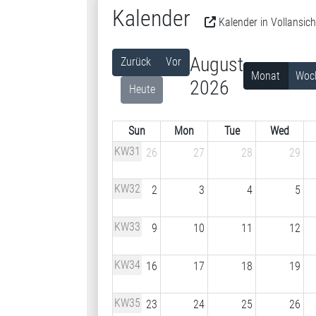
Kalender
Kalender in Vollansich
August
Zurück
Vor
Monat
Woc
2026
Heute
Sun
Mon
Tue
Wed
KW31
26
27
28
29
KW32
2
3
4
5
KW33
9
10
11
12
KW34
16
17
18
19
KW35
23
24
25
26