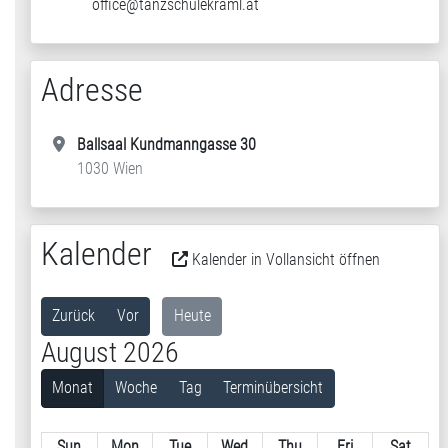
office@tanzschulekraml.at
Adresse
Ballsaal Kundmanngasse 30
1030 Wien
Kalender
Kalender in Vollansicht öffnen
Zurück
Vor
Heute
August 2026
Monat
Woche
Tag
Terminübersicht
Sun
Mon
Tue
Wed
Thu
Fri
Sat