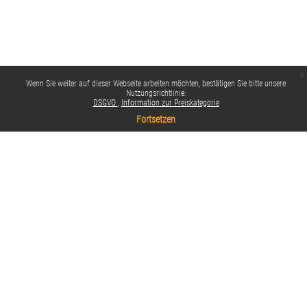
x
Wenn Sie weiter auf dieser Webseite arbeiten möchten, bestätigen Sie bitte unsere
Nutzungsrichtlinie:
DSGVO
Information zur Preiskategorie
Fortsetzen
Datenschutzinfos
Standarddesign
Impressum
Datenschutzbestimmungen