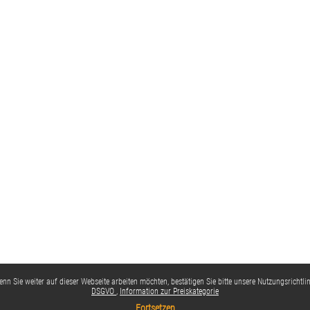
nn Sie weiter auf dieser Webseite arbeiten möchten, bestätigen Sie bitte unsere Nutzungsrichtlin
DSGVO
Information zur Preiskategorie
Fortsetzen