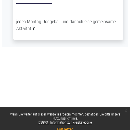
jeden Montag Dodgeball und danach eine gemeinsame
Aktivität 💃
x
Wenn Sie weiter auf dieser Webseite arbeiten möchten, bestätigen Sie bitte unsere
Nutzungsrichtlinie:
DSGVO
Information zur Preiskategorie
Fortsetzen