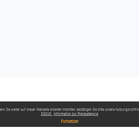
nn Sie weiter auf dieser Webseite arbeiten möchten, bestätigen Sie bitte unsere Nutzungsrichtlin
DSGVO
Information zur Preiskategorie
Fortsetzen