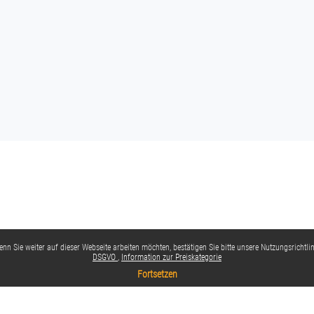
nn Sie weiter auf dieser Webseite arbeiten möchten, bestätigen Sie bitte unsere Nutzungsrichtlin
DSGVO
Information zur Preiskategorie
Fortsetzen