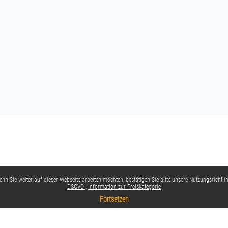
nn Sie weiter auf dieser Webseite arbeiten möchten, bestätigen Sie bitte unsere Nutzungsrichtlin
DSGVO
Information zur Preiskategorie
Fortsetzen