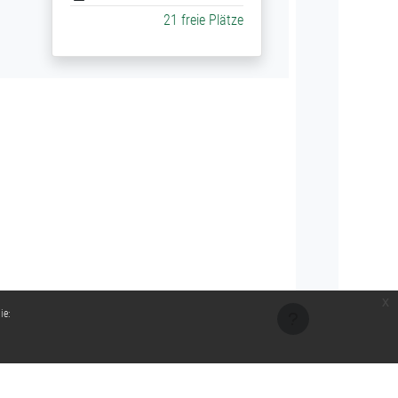
21 freie Plätze
x
ie: