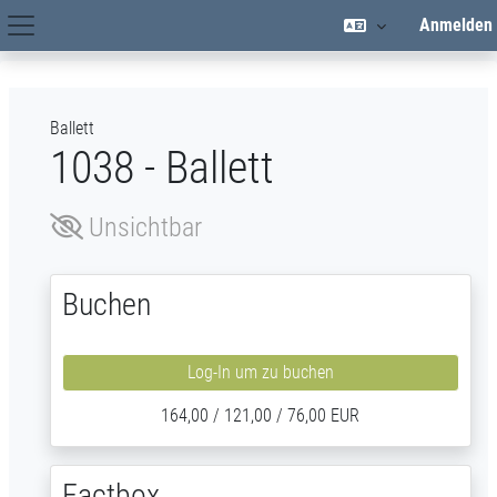
Zum Hauptinhalt
Anmelden
Hauptnavigation
Ballett
1038 - Ballett
Unsichtbar
Buchen
Log-In um zu buchen
164,00 / 121,00 / 76,00 EUR
Factbox