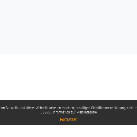
nn Sie weiter auf dieser Webseite arbeiten möchten, bestätigen Sie bitte unsere Nutzungsrichtlin
DSGVO
Information zur Preiskategorie
Fortsetzen