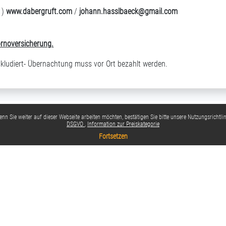
 )
www.dabergruft.com
/
johann.hasslbaeck@gmail.com
ornoversicherung
.
inkludiert- Übernachtung muss vor Ort bezahlt werden.
nn Sie weiter auf dieser Webseite arbeiten möchten, bestätigen Sie bitte unsere Nutzungsrichtlin
DSGVO
Information zur Preiskategorie
Fortsetzen