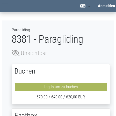
Zum Hauptinhalt
Anmelden
Hauptnavigation
Paragliding
8381 - Paragliding
Unsichtbar
Buchen
Log-In um zu buchen
670,00 / 640,00 / 620,00 EUR
Factbox