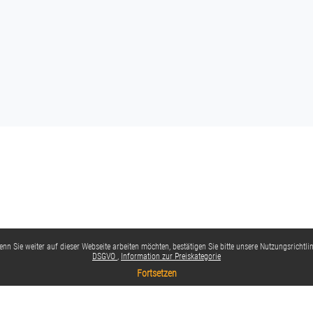
nn Sie weiter auf dieser Webseite arbeiten möchten, bestätigen Sie bitte unsere Nutzungsrichtlin
DSGVO
Information zur Preiskategorie
Fortsetzen