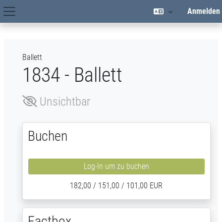
Zum Hauptinhalt
Anmelden
Hauptnavigation
Ballett
1834 - Ballett
Unsichtbar
Buchen
Log-In um zu buchen
182,00 / 151,00 / 101,00 EUR
Factbox