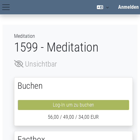
Zum Hauptinhalt
Anmelden
Hauptnavigation
Meditation
1599 - Meditation
Unsichtbar
Buchen
Log-In um zu buchen
56,00 / 49,00 / 34,00 EUR
Factbox