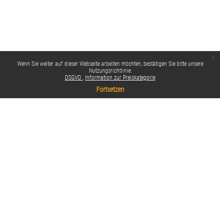
x
Wenn Sie weiter auf dieser Webseite arbeiten möchten, bestätigen Sie bitte unsere
Nutzungsrichtlinie:
DSGVO
Information zur Preiskategorie
Fortsetzen
Datenschutzinfos
Standarddesign
Impressum