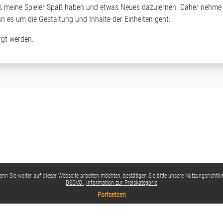
dass meine Spieler Spaß haben und etwas Neues dazulernen. Daher nehme
nn es um die Gestaltung und Inhalte der Einheiten geht.
rgt werden.
nn Sie weiter auf dieser Webseite arbeiten möchten, bestätigen Sie bitte unsere Nutzungsrichtlin
DSGVO
Information zur Preiskategorie
Fortsetzen