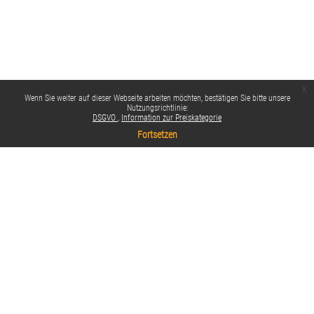
x
Wenn Sie weiter auf dieser Webseite arbeiten möchten, bestätigen Sie bitte unsere
Nutzungsrichtlinie:
DSGVO
Information zur Preiskategorie
Fortsetzen
Datenschutzinfos
Standarddesign
Impressum