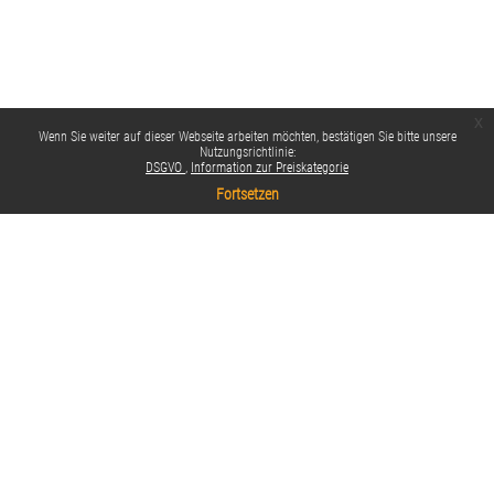
x
Wenn Sie weiter auf dieser Webseite arbeiten möchten, bestätigen Sie bitte unsere
Nutzungsrichtlinie:
DSGVO
Information zur Preiskategorie
Fortsetzen
Datenschutzinfos
Standarddesign
Impressum
Datenschutzbestimmungen