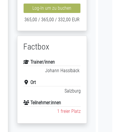
Log-In um zu buchen
365,00 / 365,00 / 332,00 EUR
Factbox
s
Trainer/innen
Johann Hasslbäck
Ort
Salzburg
Teilnehmer:innen
1 freier Platz