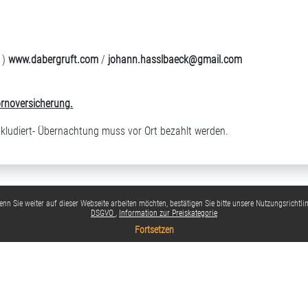
 )
www.dabergruft.com
/
johann.hasslbaeck@gmail.com
ornoversicherung
.
inkludiert- Übernachtung muss vor Ort bezahlt werden.
nn Sie weiter auf dieser Webseite arbeiten möchten, bestätigen Sie bitte unsere Nutzungsrichtlin
DSGVO
Information zur Preiskategorie
Fortsetzen