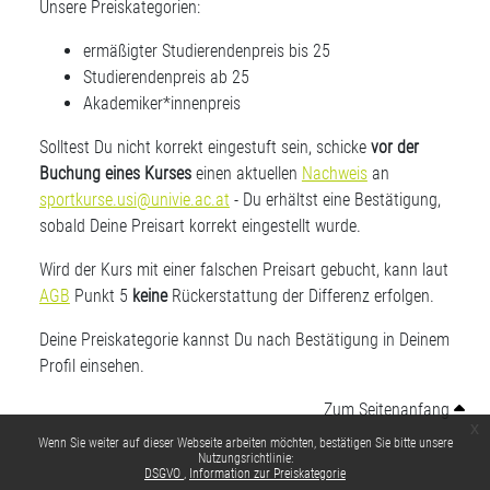
Unsere Preiskategorien:
ermäßigter Studierendenpreis bis 25
Studierendenpreis ab 25
Akademiker*innenpreis
Solltest Du nicht korrekt eingestuft sein, schicke
vor der
Buchung eines Kurses
einen aktuellen
Nachweis
an
sportkurse.usi@univie.ac.at
- Du erhältst eine Bestätigung,
sobald Deine Preisart korrekt eingestellt wurde.
Wird der Kurs mit einer falschen Preisart gebucht, kann laut
AGB
Punkt 5
keine
Rückerstattung der Differenz erfolgen.
Deine Preiskategorie kannst Du nach Bestätigung in Deinem
Profil einsehen.
Zum Seitenanfang
x
Wenn Sie weiter auf dieser Webseite arbeiten möchten, bestätigen Sie bitte unsere
Nutzungsrichtlinie:
DSGVO
Information zur Preiskategorie