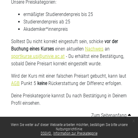
Unsere Preiskategorien:
ermäßigter Studierendenpreis bis 25
Studierendenpreis ab 25
Akademiker*innenpreis
Solltest Du nicht korrekt eingestuft sein, schicke
vor der
Buchung eines Kurses
einen aktuellen
Nachweis
an
sportkurse.usi@univie.ac.at
- Du erhältst eine Bestätigung,
sobald Deine Preisart korrekt eingestellt wurde.
Wird der Kurs mit einer falschen Preisart gebucht, kann laut
AGB
Punkt 5
keine
Rückerstattung der Differenz erfolgen.
Deine Preiskategorie kannst Du nach Bestätigung in Deinem
Profil einsehen.
Zum Seitenanfang
x
Wenn Sie weiter auf dieser Webseite arbeiten möchten, bestätigen Sie bitte unsere
Nutzungsrichtlinie:
DSGVO
Information zur Preiskategorie