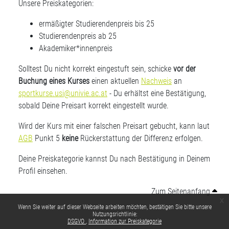
Unsere Preiskategorien:
ermäßigter Studierendenpreis bis 25
Studierendenpreis ab 25
Akademiker*innenpreis
Solltest Du nicht korrekt eingestuft sein, schicke
vor der
Buchung eines Kurses
einen aktuellen
Nachweis
an
sportkurse.usi@univie.ac.at
- Du erhältst eine Bestätigung,
sobald Deine Preisart korrekt eingestellt wurde.
Wird der Kurs mit einer falschen Preisart gebucht, kann laut
AGB
Punkt 5
keine
Rückerstattung der Differenz erfolgen.
Deine Preiskategorie kannst Du nach Bestätigung in Deinem
Profil einsehen.
Zum Seitenanfang
x
Wenn Sie weiter auf dieser Webseite arbeiten möchten, bestätigen Sie bitte unsere
Nutzungsrichtlinie:
DSGVO
Information zur Preiskategorie