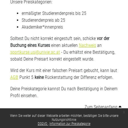
Unsere Preiskategorien:
ermäßigter Studierendenpreis bis 25
Studierendenpreis ab 25
Akademiker*innenpreis
Solltest Du nicht korrekt eingestuft sein, schicke
vor der
Buchung eines Kurses
einen aktuellen
Nachweis
an
sportkurse.usi@univie.ac.at
- Du erhältst eine Bestätigung,
sobald Deine Preisart korrekt eingestellt wurde.
Wird der Kurs mit einer falschen Preisart gebucht, kann laut
AGB
Punkt 5
keine
Rückerstattung der Differenz erfolgen.
Deine Preiskategorie kannst Du nach Bestätigung in Deinem
Profil einsehen.
Zum Seitenanfang
x
Wenn Sie weiter auf dieser Webseite arbeiten möchten, bestätigen Sie bitte unsere
Nutzungsrichtlinie:
DSGVO
Information zur Preiskategorie