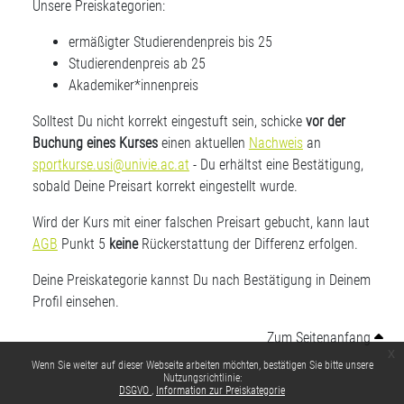
Unsere Preiskategorien:
ermäßigter Studierendenpreis bis 25
Studierendenpreis ab 25
Akademiker*innenpreis
Solltest Du nicht korrekt eingestuft sein, schicke
vor der
Buchung eines Kurses
einen aktuellen
Nachweis
an
sportkurse.usi@univie.ac.at
- Du erhältst eine Bestätigung,
sobald Deine Preisart korrekt eingestellt wurde.
Wird der Kurs mit einer falschen Preisart gebucht, kann laut
AGB
Punkt 5
keine
Rückerstattung der Differenz erfolgen.
Deine Preiskategorie kannst Du nach Bestätigung in Deinem
Profil einsehen.
Zum Seitenanfang
x
Wenn Sie weiter auf dieser Webseite arbeiten möchten, bestätigen Sie bitte unsere
Nutzungsrichtlinie:
DSGVO
Information zur Preiskategorie