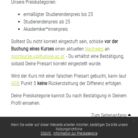
Unsere Preiskategorien:
ermäßigter Studierendenpreis bis 25
Studierendenpreis ab 25
Akademiker*innenpreis
Solltest Du nicht korrekt eingestuft sein, schicke
vor der
Buchung eines Kurses
einen aktuellen
Nachweis
an
sportkurse.usi@univie.ac.at
- Du erhältst eine Bestätigung,
sobald Deine Preisart korrekt eingestellt wurde.
Wird der Kurs mit einer falschen Preisart gebucht, kann laut
AGB
Punkt 5
keine
Rückerstattung der Differenz erfolgen.
Deine Preiskategorie kannst Du nach Bestätigung in Deinem
Profil einsehen.
Zum Seitenanfang
x
Wenn Sie weiter auf dieser Webseite arbeiten möchten, bestätigen Sie bitte unsere
Nutzungsrichtlinie:
DSGVO
Information zur Preiskategorie