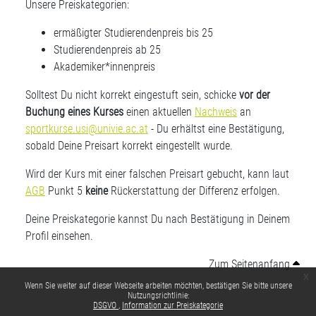
Unsere Preiskategorien:
ermäßigter Studierendenpreis bis 25
Studierendenpreis ab 25
Akademiker*innenpreis
Solltest Du nicht korrekt eingestuft sein, schicke
vor der
Buchung eines Kurses
einen aktuellen
Nachweis
an
sportkurse.usi@univie.ac.at
- Du erhältst eine Bestätigung,
sobald Deine Preisart korrekt eingestellt wurde.
Wird der Kurs mit einer falschen Preisart gebucht, kann laut
AGB
Punkt 5
keine
Rückerstattung der Differenz erfolgen.
Deine Preiskategorie kannst Du nach Bestätigung in Deinem
Profil einsehen.
Zum Seitenanfang
x
Wenn Sie weiter auf dieser Webseite arbeiten möchten, bestätigen Sie bitte unsere
Nutzungsrichtlinie:
DSGVO
Information zur Preiskategorie