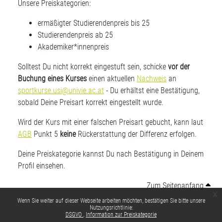
Unsere Preiskategorien:
ermäßigter Studierendenpreis bis 25
Studierendenpreis ab 25
Akademiker*innenpreis
Solltest Du nicht korrekt eingestuft sein, schicke
vor der
Buchung eines Kurses
einen aktuellen
Nachweis
an
sportkurse.usi@univie.ac.at
- Du erhältst eine Bestätigung,
sobald Deine Preisart korrekt eingestellt wurde.
Wird der Kurs mit einer falschen Preisart gebucht, kann laut
AGB
Punkt 5
keine
Rückerstattung der Differenz erfolgen.
Deine Preiskategorie kannst Du nach Bestätigung in Deinem
Profil einsehen.
Zum Seitenanfang
x
Wenn Sie weiter auf dieser Webseite arbeiten möchten, bestätigen Sie bitte unsere
Nutzungsrichtlinie:
DSGVO
Information zur Preiskategorie