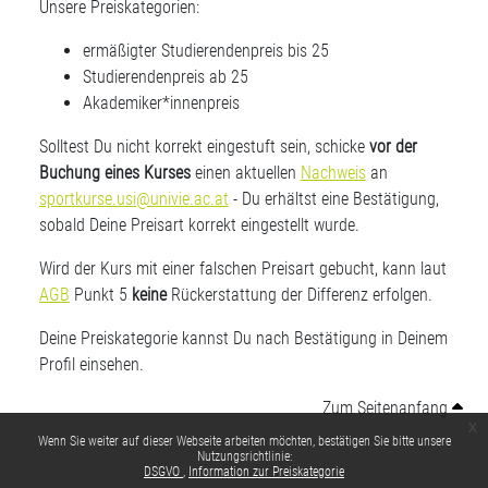
Unsere Preiskategorien:
ermäßigter Studierendenpreis bis 25
Studierendenpreis ab 25
Akademiker*innenpreis
Solltest Du nicht korrekt eingestuft sein, schicke
vor der
Buchung eines Kurses
einen aktuellen
Nachweis
an
sportkurse.usi@univie.ac.at
- Du erhältst eine Bestätigung,
sobald Deine Preisart korrekt eingestellt wurde.
Wird der Kurs mit einer falschen Preisart gebucht, kann laut
AGB
Punkt 5
keine
Rückerstattung der Differenz erfolgen.
Deine Preiskategorie kannst Du nach Bestätigung in Deinem
Profil einsehen.
Zum Seitenanfang
x
Wenn Sie weiter auf dieser Webseite arbeiten möchten, bestätigen Sie bitte unsere
Nutzungsrichtlinie:
DSGVO
Information zur Preiskategorie