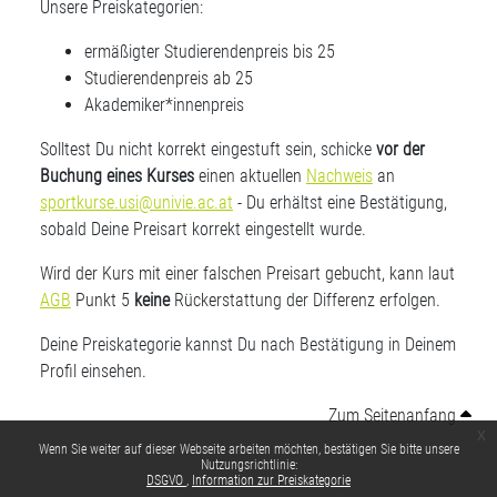
Unsere Preiskategorien:
ermäßigter Studierendenpreis bis 25
Studierendenpreis ab 25
Akademiker*innenpreis
Solltest Du nicht korrekt eingestuft sein, schicke
vor der
Buchung eines Kurses
einen aktuellen
Nachweis
an
sportkurse.usi@univie.ac.at
- Du erhältst eine Bestätigung,
sobald Deine Preisart korrekt eingestellt wurde.
Wird der Kurs mit einer falschen Preisart gebucht, kann laut
AGB
Punkt 5
keine
Rückerstattung der Differenz erfolgen.
Deine Preiskategorie kannst Du nach Bestätigung in Deinem
Profil einsehen.
Zum Seitenanfang
x
Wenn Sie weiter auf dieser Webseite arbeiten möchten, bestätigen Sie bitte unsere
Nutzungsrichtlinie:
DSGVO
Information zur Preiskategorie