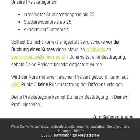
Unsere Preiskategorien:
ermäßigter Studierendenpreis bis 25
Studierendenpreis ab 25
Akademiker*innenpreis
Solltest Du nicht korrekt eingestuft sein, schicke
vor der
Buchung eines Kurses
einen aktuellen
Nachweis
an
sportkurse.usi@univie.ac.at
- Du erhältst eine Bestätigung,
sobald Deine Preisart korrekt eingestellt wurde.
Wird der Kurs mit einer falschen Preisart gebucht, kann laut
AGB
Punkt 5
keine
Rückerstattung der Differenz erfolgen.
Deine Preiskategorie kannst Du nach Bestätigung in Deinem
Profil einsehen.
Zum Seitenanfang
x
Wenn Sie weiter auf dieser Webseite arbeiten möchten, bestätigen Sie bitte unsere
Nutzungsrichtlinie:
DSGVO
Information zur Preiskategorie