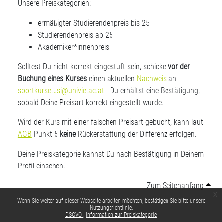
Unsere Preiskategorien:
ermäßigter Studierendenpreis bis 25
Studierendenpreis ab 25
Akademiker*innenpreis
Solltest Du nicht korrekt eingestuft sein, schicke
vor der
Buchung eines Kurses
einen aktuellen
Nachweis
an
sportkurse.usi@univie.ac.at
- Du erhältst eine Bestätigung,
sobald Deine Preisart korrekt eingestellt wurde.
Wird der Kurs mit einer falschen Preisart gebucht, kann laut
AGB
Punkt 5
keine
Rückerstattung der Differenz erfolgen.
Deine Preiskategorie kannst Du nach Bestätigung in Deinem
Profil einsehen.
Zum Seitenanfang
x
Wenn Sie weiter auf dieser Webseite arbeiten möchten, bestätigen Sie bitte unsere
Nutzungsrichtlinie:
DSGVO
Information zur Preiskategorie