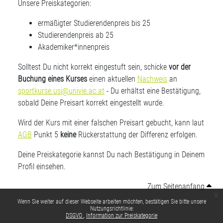
Unsere Preiskategorien:
ermäßigter Studierendenpreis bis 25
Studierendenpreis ab 25
Akademiker*innenpreis
Solltest Du nicht korrekt eingestuft sein, schicke
vor der
Buchung eines Kurses
einen aktuellen
Nachweis
an
sportkurse.usi@univie.ac.at
- Du erhältst eine Bestätigung,
sobald Deine Preisart korrekt eingestellt wurde.
Wird der Kurs mit einer falschen Preisart gebucht, kann laut
AGB
Punkt 5
keine
Rückerstattung der Differenz erfolgen.
Deine Preiskategorie kannst Du nach Bestätigung in Deinem
Profil einsehen.
Zum Seitenanfang
x
Wenn Sie weiter auf dieser Webseite arbeiten möchten, bestätigen Sie bitte unsere
Nutzungsrichtlinie:
DSGVO
Information zur Preiskategorie